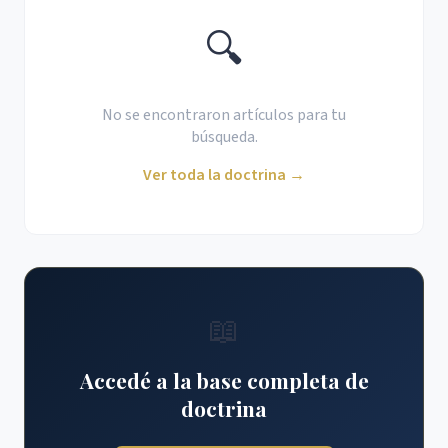
🔍
No se encontraron artículos para tu
búsqueda.
Ver toda la doctrina →
📖
Accedé a la base completa de
doctrina