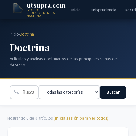
utsupra.com
Inicio
Jurisprudencia
Doctr
BASE DE
JURISPRUDENCIA
NACIONAL
Inicio
›
Doctrina
Doctrina
Artículos y análisis doctrinarios de las principales ramas del
derecho
🔍
Buscar
Mostrando 0 de 0 artículos
(iniciá sesión para ver todos)