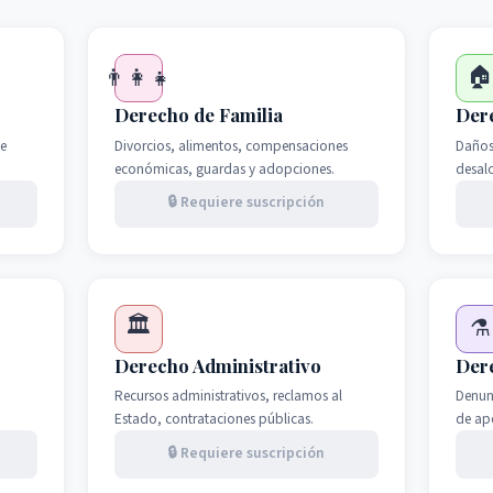

👨‍👩‍👧
Derecho de Familia
Dere
e
Divorcios, alimentos, compensaciones
Daños 
económicas, guardas y adopciones.
desal
🔒 Requiere suscripción
🏛️
⚗️
Derecho Administrativo
Der
Recursos administrativos, reclamos al
Denun
Estado, contrataciones públicas.
de ap
🔒 Requiere suscripción