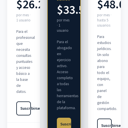
$26.298
$48.0
$33.581
por mes ·
por mes ·
1 usuario
hasta 5
por mes
usuarios
· 1
usuario
Para el
Para
profesional
Para el
estudios
que
abogado
jurídicos.
necesita
en
Un solo
consultas
ejercicio
abono
puntuales
activo.
para
y acceso
Acceso
todo el
básico a
completo
equipo,
la base
a todas
con
de
las
panel
datos.
herramientas
de
de la
gestión
plataforma.
Suscribirse
compartido.
Suscribirse
Suscribirse