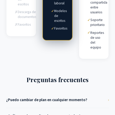
compartida
laboral
escritos
entre
Modelos
✓
Descarga de
✗
usuarios
de
documentos
Soporte
✓
escritos
Favoritos
✗
prioritario
Favoritos
✓
Reportes
✓
de uso
del
equipo
Preguntas frecuentes
¿Puedo cambiar de plan en cualquier momento?
›