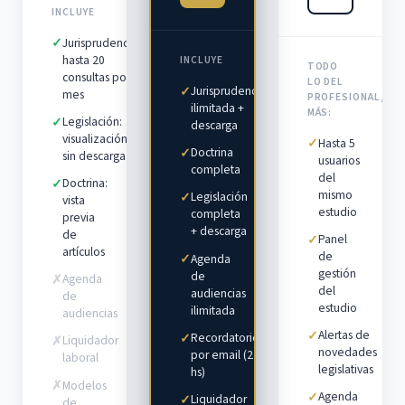
INCLUYE
Jurisprudencia:
✓
hasta 20
INCLUYE
TODO
consultas por
LO DEL
Jurisprudencia
✓
mes
PROFESIONAL,
ilimitada +
MÁS:
Legislación:
✓
descarga
visualización
Hasta 5
✓
Doctrina
✓
sin descarga
usuarios
completa
del
Doctrina:
✓
mismo
Legislación
✓
vista
estudio
completa
previa
+ descarga
de
Panel
✓
artículos
de
Agenda
✓
gestión
de
Agenda
✗
del
audiencias
de
estudio
ilimitada
audiencias
Alertas de
✓
Recordatorios
✓
Liquidador
✗
novedades
por email (24
laboral
legislativas
hs)
Modelos
✗
Agenda
✓
Liquidador
✓
de