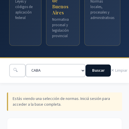
de
Leyes y
Normas
Buenos
códigos de
locales,
Aires
aplicación
procesales y
federal
administrativas
Normativa
procesal y
legislación
provincial
🔍
Buscar
✕ Limpiar
Estás viendo una selección de normas. Iniciá sesión para
acceder a la base completa.