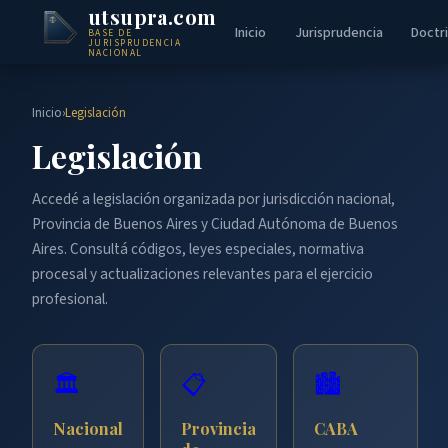
utsupra.com
Inicio
Jurisprudencia
Doctr
BASE DE
JURISPRUDENCIA
NACIONAL
Inicio
›
Legislación
Legislación
Accedé a legislación organizada por jurisdicción nacional,
Provincia de Buenos Aires y Ciudad Autónoma de Buenos
Aires. Consultá códigos, leyes especiales, normativa
procesal y actualizaciones relevantes para el ejercicio
profesional.
🏛️
📋
🏙️
Nacional
Provincia
CABA