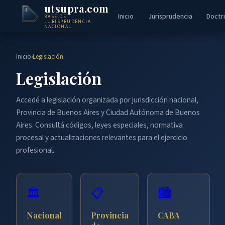
utsupra.com
Inicio
Jurisprudencia
Doctr
BASE DE
JURISPRUDENCIA
NACIONAL
Inicio
›
Legislación
Legislación
Accedé a legislación organizada por jurisdicción nacional,
Provincia de Buenos Aires y Ciudad Autónoma de Buenos
Aires. Consultá códigos, leyes especiales, normativa
procesal y actualizaciones relevantes para el ejercicio
profesional.
🏛️
📋
🏙️
Nacional
Provincia
CABA