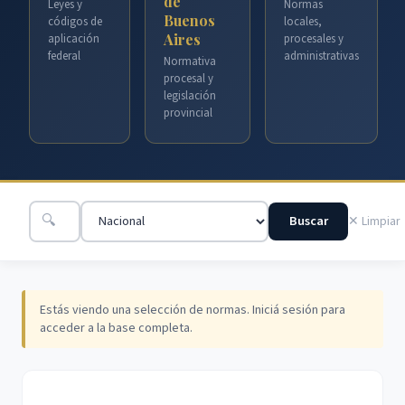
de
Leyes y
Normas
Buenos
códigos de
locales,
Aires
aplicación
procesales y
federal
administrativas
Normativa
procesal y
legislación
provincial
🔍
Buscar
✕ Limpiar
Estás viendo una selección de normas. Iniciá sesión para
acceder a la base completa.